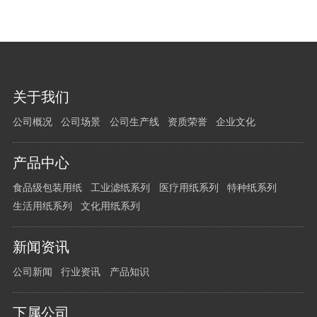
您
关于我们
有
公司概况
公司场景
公司生产线
资质荣誉
企业文化
任
何
问
产品中心
题
食品级包装用纸
工业滤纸系列
医疗用纸系列
特种纸系列
请
生活用纸系列
文化用纸系列
留
言
新闻资讯
给
我
公司新闻
行业资讯
产品知识
们
下属公司