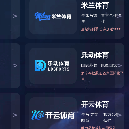
主页
>
新闻资讯
词” 的失效声明！
华人民共和国广告法》实
且已竭力规避使用相关“违
化词汇，如果还有“极限化
公司声明其全部失效。本声
有效，所有访问我公司网
容，不支持任何以“极限用
唯实惟先勇担当 励新图强再奋进 ——万豪集团荣获全县高质量发展先进集体称号
、优化环境”暨2026年