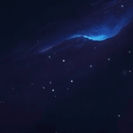
国际博览中心隆重举办。作为纸基材料领域的深耕者与环
2025-11-06
保创新标杆企业，集团在总经理王红旗带领下，携核心产
品与专业团队参展，以精准的市场定位、硬核的产品实力
与优质的服务体验，收获国内外客户广泛关注与合作意
瑞安市过滤器行业协会领导及理事单位莅临公司交流考察
向，既巩固了行业地…
9月11日，瑞安市过滤器行业协会领导及理事单位一行30余
人莅临山东龙德复合材料科技有限公司，展开了一场意义
非凡的交流考察活动。此次到访，旨在增进会员企业间的
2025-09-11
相互了解，探索产业链协同创新的新路径，共同推动我国
过滤器产业向更高质量、更高水平迈进。龙德公司以热情
的接待、开放的交流态度，为考察团呈现了一场内容丰
富、收获满满的行业…
总数 87
1