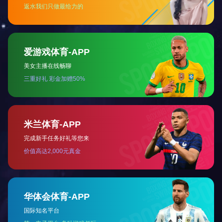
您
关于我们
有
公司概况
公司场景
公司生产线
资质荣誉
企业文化
任
何
问
产品中心
题