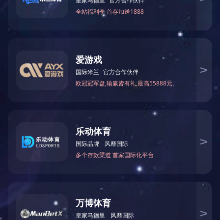
上一篇：IATF 16949
下一篇：山东省“专精特新”企业
相关新闻
唯实惟先勇担当 励新图强再奋进 ——万豪集团荣获全县高质量发展先进集体称号
2026-03-04
刘裕斌带队赴浙江考察我集团用户
2018-05-26
喜报！万豪集团荣获2025年度“唯实惟先 励新图强”先进集体荣誉称号
2026-03-03
笃行致千里 策马奔新程｜万豪集团隆重召开2025年终总结表彰暨2026年工作动员大会
2026-02-14
我集团与中国工程院院士宋湛谦签订院士工作站合作协议
2018-05-26
深耕环保赛道，拓展全球商机
2025-11-06
龙德公司组织培训学习
2018-06-05
集团顺利通过三合一体系认证审核
2025-10-24
瑞安市过滤器行业协会领导及理事单位莅临公司交流考察
2025-09-11
龙德公司助力国Ⅵ汽车排放标准的推进实施
2018-06-14