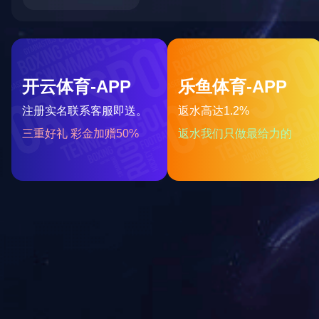
产品特点：
产品克重范围32-60g/m?，具有低透气度、低
分离。广泛应用于胶带、标签、不干胶、食品、卫材等