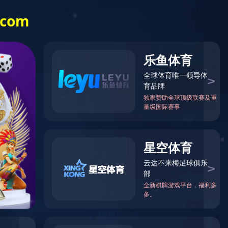
系我们
English