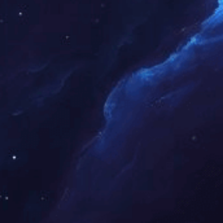
您有任何问题，请留言给我们！
写您的联系方式，将有助于我们及时与您取得联系，尽快解决您提出的问