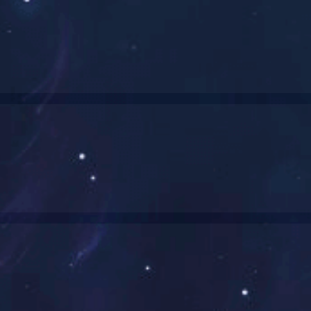
列
生活用纸系列
文化用纸系列
离型原纸
定量：32-60g/m?。
特点：具有低透气度、低吸水值、低伸缩率
用途：广泛应用于胶带、标签、不干胶、食